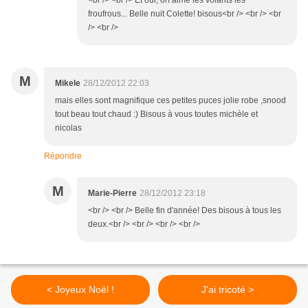
<br /> <br /> Et oui, on aime les volants les
froufrous... Belle nuit Colette! bisous<br /> <br /> <br
/> <br />
M
Mikele
28/12/2012 22:03
mais elles sont magnifique ces petites puces jolie robe ,snood
tout beau tout chaud :) Bisous à vous toutes michèle et
nicolas
Répondre
M
Marie-Pierre
28/12/2012 23:18
<br /> <br /> Belle fin d'année! Des bisous à tous les
deux.<br /> <br /> <br /> <br />
< Joyeux Noël !
J'ai tricoté >