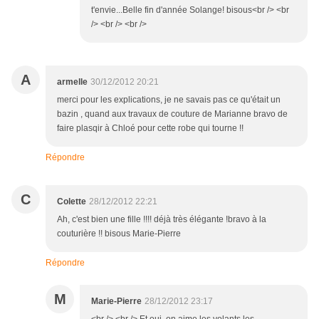
t'envie...Belle fin d'année Solange! bisous<br /> <br
/> <br /> <br />
A
armelle
30/12/2012 20:21
merci pour les explications, je ne savais pas ce qu'était un
bazin , quand aux travaux de couture de Marianne bravo de
faire plasqir à Chloé pour cette robe qui tourne !!
Répondre
C
Colette
28/12/2012 22:21
Ah, c'est bien une fille !!!! déjà très élégante !bravo à la
couturière !! bisous Marie-Pierre
Répondre
M
Marie-Pierre
28/12/2012 23:17