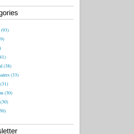
gories
(93)
9)
)
41)
al
(38)
aires
(33)
(31)
on
(30)
(30)
30)
letter