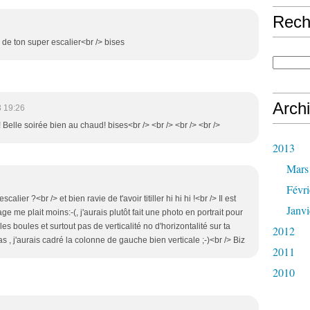
Rech
 de ton super escalier<br /> bises
Arch
3 19:26
! Belle soirée bien au chaud! bises<br /> <br /> <br /> <br />
2013
Mars
Févri
scalier ?<br /> et bien ravie de t'avoir titiller hi hi hi !<br /> Il est
Janvi
e me plait moins:-(, j'aurais plutôt fait une photo en portrait pour
es boules et surtout pas de verticalité no d'horizontalité sur ta
2012
 pas , j'aurais cadré la colonne de gauche bien verticale ;-)<br /> Biz
2011
2010