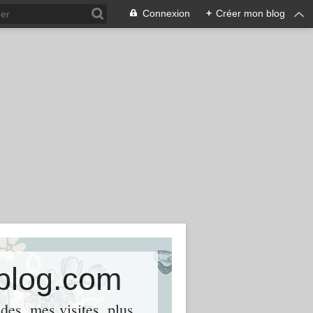
Connexion
+
Créer mon blog
-blog.com
des, mes visites, plus