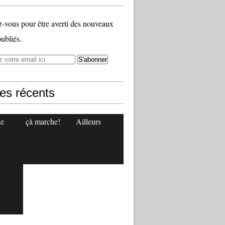
vous pour être averti des nouveaux
publiés.
les récents
le
çà marche!
Ailleurs