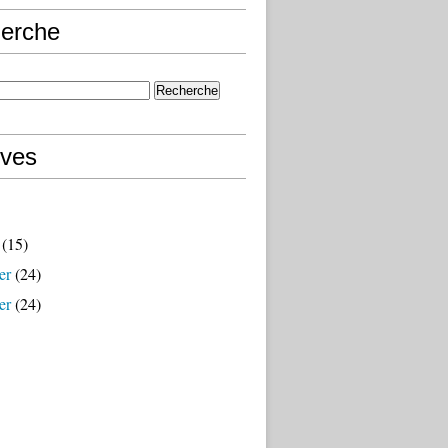
erche
ives
(15)
er
(24)
er
(24)