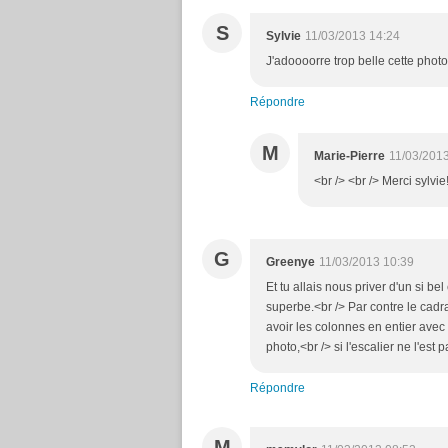
S
Sylvie
11/03/2013 14:24
J'adoooorre trop belle cette photo
Répondre
M
Marie-Pierre
11/03/201
<br /> <br /> Merci sylvie
G
Greenye
11/03/2013 10:39
Et tu allais nous priver d'un si bel e
superbe.<br /> Par contre le cadrag
avoir les colonnes en entier avec l
photo,<br /> si l'escalier ne l'est
Répondre
M