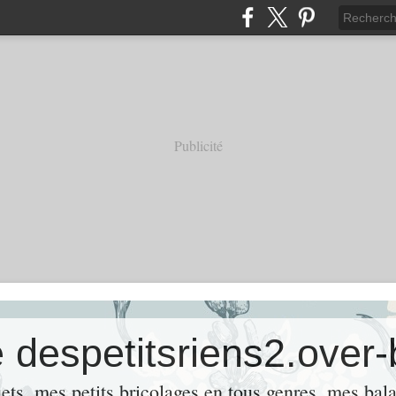
Publicité
e despetitsriens2.over
ts, mes petits bricolages en tous genres, mes bala